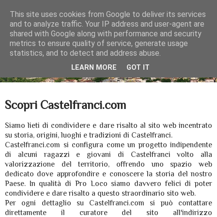
This site uses cookies from Google to deliver its services
and to analyze traffic. Your IP address and user-agent are
shared with Google along with performance and security
metrics to ensure quality of service, generate usage
statistics, and to detect and address abuse.
LEARN MORE
GOT IT
▼
Scopri Castelfranci.com
Siamo lieti di condividere e dare risalto al sito web incentrato
su storia, origini, luoghi e tradizioni di Castelfranci.
Castelfranci.com si configura come un progetto indipendente
di alcuni ragazzi e giovani di Castelfranci volto alla
valorizzazione del territorio, offrendo uno spazio web
dedicato dove approfondire e conoscere la storia del nostro
Paese. In qualità di Pro Loco siamo davvero felici di poter
condividere e dare risalto a questo straordinario sito web.
Per ogni dettaglio su Castelfranci.com si può contattare
direttamente il curatore del sito all'indirizzo