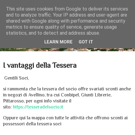
This site uses cookies from Google to deliver its services
and to analyze traffic. Your IP address and user-agent are
shared with Google along with performance and security
metrics to ensure quality of service, generate usage
statistics, and to detect and address abuse.
LEARN MORE
GOT IT
▼
I vantaggi della Tessera
Gentili Soci,
si rammenta che la tessera del socio offre svariati sconti anche
in negozi di Avellino, tra cui Conbipel, Giunti Librerie,
Pittarosso, per ogni info visitate il
sito:
https://tesseradelsocio.it
Oppure qui la mappa con tutte le attività che offrono sconti ai
possessori della tessera soci